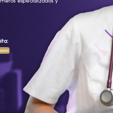
meros especializados y
ita:
mamos