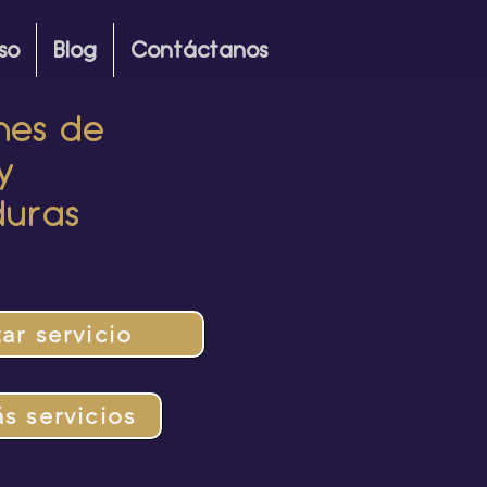
so
Blog
Contáctanos
nes de
y
uras
tar servicio
s servicios