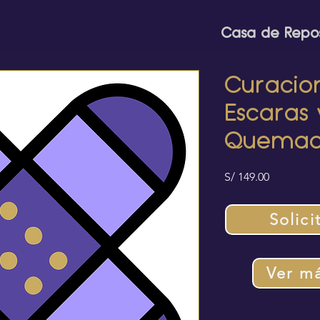
Casa de Repo
Curacio
Escaras 
Quemad
Precio
S/ 149.00
Solici
Ver má