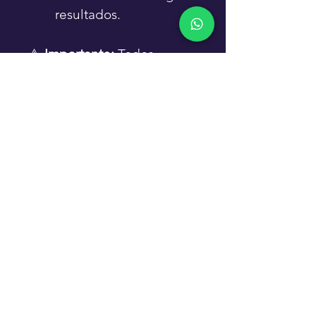
resultados.
⚠️ 
Importante:
 Todos 
nuestros procedimientos se 
realizan únicamente bajo 
receta médica y/o 
indicaciones de un 
profesional de salud.
Solicitar servicio
Ver más servicios