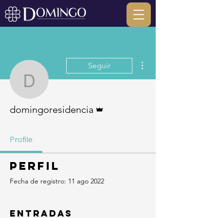
Más acciones
Seguir
domingoresidencia
Administrador
domingoresidencia
Profile
Perfil
Fecha de registro: 11 ago 2022
Entradas